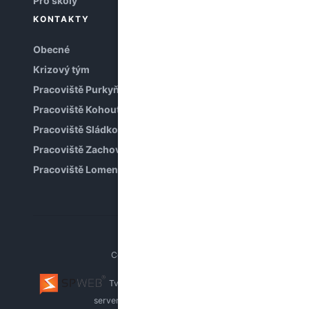
Pro školy
KONTAKTY
Obecné
Krizový tým
Pracoviště Purkyňova
Pracoviště Kohoutova
Pracoviště Sládkova
Pracoviště Zachova
Pracoviště Lomená
Copyright © PPP Brno
Tvorba webu Brno
webhosting, pronájem
serverů
whistleblowing systém