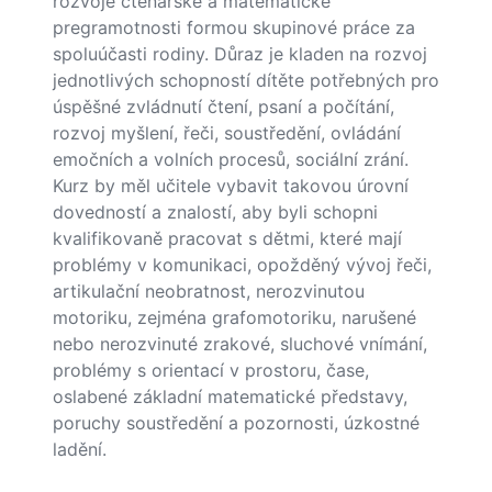
rozvoje čtenářské a matematické
pregramotnosti formou skupinové práce za
spoluúčasti rodiny. Důraz je kladen na rozvoj
jednotlivých schopností dítěte potřebných pro
úspěšné zvládnutí čtení, psaní a počítání,
rozvoj myšlení, řeči, soustředění, ovládání
emočních a volních procesů, sociální zrání.
Kurz by měl učitele vybavit takovou úrovní
dovedností a znalostí, aby byli schopni
kvalifikovaně pracovat s dětmi, které mají
problémy v komunikaci, opožděný vývoj řeči,
artikulační neobratnost, nerozvinutou
motoriku, zejména grafomotoriku, narušené
nebo nerozvinuté zrakové, sluchové vnímání,
problémy s orientací v prostoru, čase,
oslabené základní matematické představy,
poruchy soustředění a pozornosti, úzkostné
ladění.