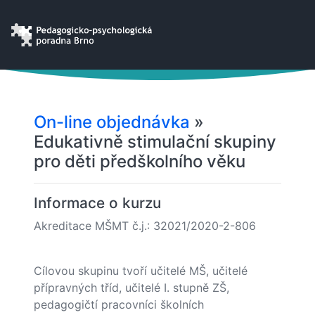
On-line objednávka
»
Edukativně stimulační skupiny
pro děti předškolního věku
Informace o kurzu
Akreditace MŠMT č.j.: 32021/2020-2-806
Cílovou skupinu tvoří učitelé MŠ, učitelé
přípravných tříd, učitelé I. stupně ZŠ,
pedagogičtí pracovníci školních