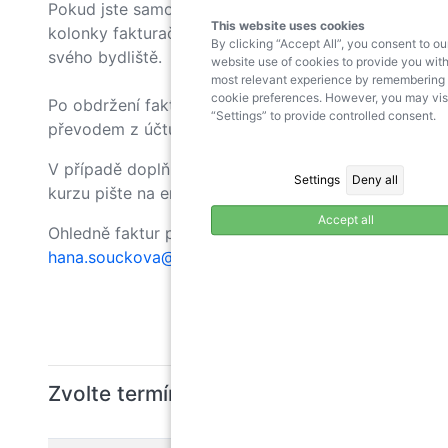
Pokud jste samoplátce, IČ neuvádíte, do
This website uses cookies
kolonky fakturační adresa uvedete adresu
By clicking “Accept All”, you consent to ou
svého bydliště.
website use of cookies to provide you with
most relevant experience by remembering
cookie preferences. However, you may vis
Po obdržení faktury proveďte platbu
“Settings” to provide controlled consent.
převodem z účtu.
V případě doplňujících informací a přihlášek o
Settings
Deny all
kurzu pište na email
kurzy@pppbrno.cz
Accept all
Ohledně faktur pište na
hana.souckova@pppbrno.cz
Zvolte termín kurzu