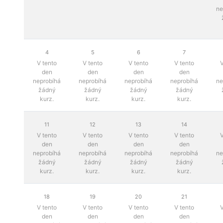
ne
4
5
6
7
V tento
V tento
V tento
V tento
V
den
den
den
den
neprobíhá
neprobíhá
neprobíhá
neprobíhá
ne
žádný
žádný
žádný
žádný
kurz.
kurz.
kurz.
kurz.
11
12
13
14
V tento
V tento
V tento
V tento
V
den
den
den
den
neprobíhá
neprobíhá
neprobíhá
neprobíhá
ne
žádný
žádný
žádný
žádný
kurz.
kurz.
kurz.
kurz.
18
19
20
21
V tento
V tento
V tento
V tento
V
den
den
den
den