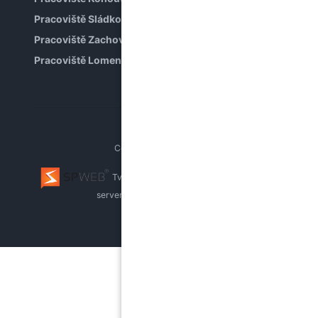
Pracoviště Sládkova
Pracoviště Zachova
Pracoviště Lomená
Copyright © PPP Brno
Tvorba webu Brno
webhosting, pronájem
serverů
whistleblowing systém