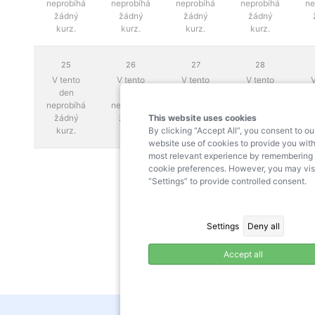
neprobíhá
neprobíhá
neprobíhá
neprobíhá
ne
žádný
žádný
žádný
žádný
kurz.
kurz.
kurz.
kurz.
25
26
27
28
V tento
V tento
V tento
V tento
V
den
den
den
den
neprobíhá
neprobíhá
neprobíhá
neprobíhá
ne
This website uses cookies
žádný
žádný
žádný
žádný
By clicking “Accept All”, you consent to ou
kurz.
kurz.
kurz.
kurz.
website use of cookies to provide you with
most relevant experience by remembering
cookie preferences. However, you may vis
“Settings” to provide controlled consent.
Settings
Deny all
Accept all