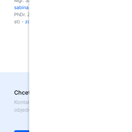
Mgr. Sabina Tajovská, psycholožka -
sabina.tajovska@pppbrno.cz
PhDr. Zdeňka Vondráková, psycholožka (út,
st) -
zdenka.vondrakova@pppbrno.cz
Chcete nás navštívit?
Kontaktujte nás nebo se on-line
objednejte.