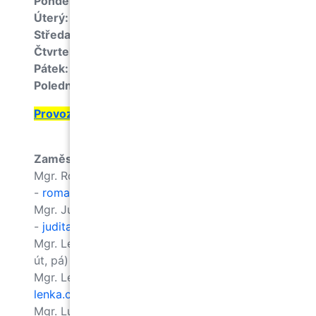
Pondělí: 07:30–16:30
Úterý: 07:30–14:30
Středa: 07:30–16:30
Čtvrtek: 07:30–14:30
Pátek: 07:30–14:30
Polední přestávka každý den 12:15–12:45
Provozní doba přes letní prázdniny
Zaměstnanci:
Mgr. Romana Bachorecová, psycholožka
-
romana.bachorecova@pppbrno.cz
Mgr. Judita Baumgartnerová, psycholožka
-
judita.baumgartnerova@pppbrno.cz
Mgr. Lenka Bínová, speciální pedagožka (po,
út, pá) –
lenka.binova@pppbrno.cz
Mgr. Lenka Cupalová, speciální pedagožka -
lenka.cupalova@pppbrno.cz
Mgr. Lucie Čechová, speciální pedagožka -