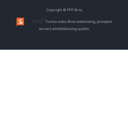
Copyright © PPP Brno
Tvorba webu Brno
webhosting, pronájem
serverů
whistleblowing systém