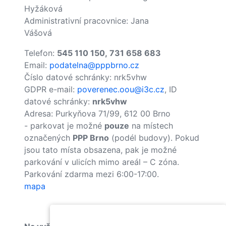
Hyžáková
Administrativní pracovnice: Jana
Vášová
Telefon:
545 110 150,
731 658 683
Email:
podatelna@pppbrno.cz
Číslo datové schránky: nrk5vhw
GDPR e-mail:
poverenec.oou@i3c.cz
, ID
datové schránky:
nrk5vhw
Adresa: Purkyňova 71/99, 612 00 Brno
- parkovat je možné
pouze
na místech
označených
PPP Brno
(podél budovy). Pokud
jsou tato místa obsazena, pak je možné
parkování v ulicích mimo areál – C zóna.
Parkování zdarma mezi 6:00-17:00.
mapa