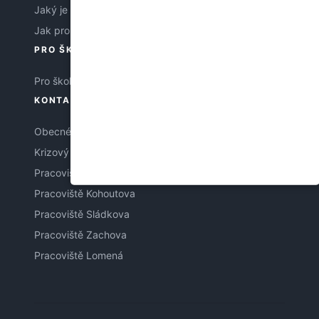
Jaký je systém objednávání
Jak probíhá vyšetření
PRO ŠKOLY
Pro školy
KONTAKTY
Obecné
Krizový tým
Pracoviště Purkyňova
Pracoviště Kohoutova
Pracoviště Sládkova
Pracoviště Zachova
Pracoviště Lomená