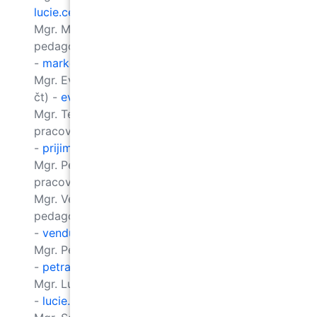
lucie.cechova@pppbrno.cz
Mgr. Markéta Holobrádek, speciální
pedagožka
-
marketa.holobradek@pppbrno.cz
Mgr. Eva Hujková, speciální pedagožka (po-
čt) -
eva.hujkova@pppbrno.cz
Mgr. Tereza Hyžáková, vedoucí sociální
pracovnice
-
prijimacka.purkynova@pppbrno.cz
Mgr. Petra Janušová, psycholožka, vedoucí
pracoviště -
petra.janusova@pppbrno.cz
Mgr. Vendulka Kosmáková, speciální
pedagožka (út-čt)
-
vendulka.kosmakova@pppbrno.cz
Mgr. Petra Krechlerová, psycholožka
-
petra.krechlerova@pppbrno.cz
Mgr. Lucie Namešanská, psycholožka (út - čt)
-
lucie.namesanska@pppbrno.cz