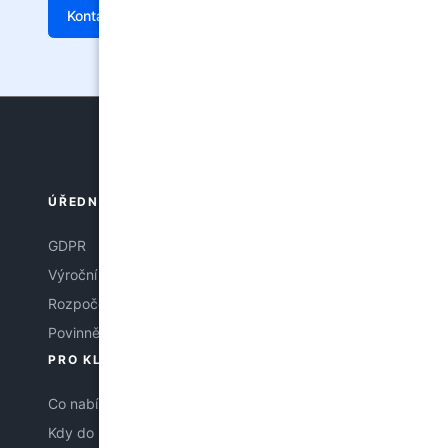
Kontakt
Žádanka
ÚŘEDNÍ DESKA
GDPR
Výroční zpráva
Rozpočet
Povinně zveřejňované informace
PRO KLIENTY
Co nabízíme
Kdy do poradny