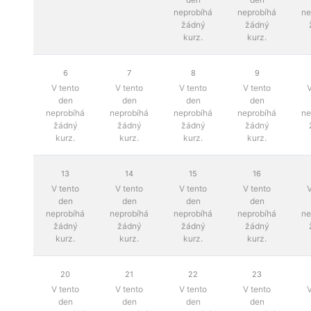
neprobíhá
neprobíhá
ne
žádný
žádný
kurz.
kurz.
6
7
8
9
V tento
V tento
V tento
V tento
V
den
den
den
den
neprobíhá
neprobíhá
neprobíhá
neprobíhá
ne
žádný
žádný
žádný
žádný
kurz.
kurz.
kurz.
kurz.
13
14
15
16
V tento
V tento
V tento
V tento
V
den
den
den
den
neprobíhá
neprobíhá
neprobíhá
neprobíhá
ne
žádný
žádný
žádný
žádný
kurz.
kurz.
kurz.
kurz.
20
21
22
23
V tento
V tento
V tento
V tento
V
den
den
den
den