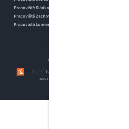
Pracoviště Sládkova
Pracoviště Zachova
Pracoviště Lomená
Copyright © PPP Brno
Tvorba webu Brno
webhosting, pronájem
serverů
whistleblowing systém