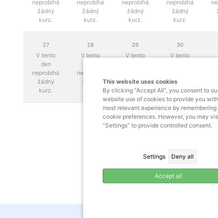
neprobíhá
neprobíhá
neprobíhá
neprobíhá
ne
žádný
žádný
žádný
žádný
kurz.
kurz.
kurz.
kurz.
27
28
29
30
V tento
V tento
V tento
V tento
den
den
den
den
neprobíhá
neprobíhá
neprobíhá
neprobíhá
This website uses cookies
žádný
žádný
žádný
žádný
By clicking “Accept All”, you consent to ou
kurz.
kurz.
kurz.
kurz.
website use of cookies to provide you with
most relevant experience by remembering
cookie preferences. However, you may vis
“Settings” to provide controlled consent.
Settings
Deny all
Accept all