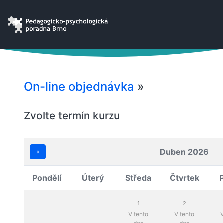
On-line objednávka
»
Zvolte termín kurzu
Duben 2026
«
Pondělí
Úterý
Středa
Čtvrtek
1
2
V tento
V tento
V
den
den