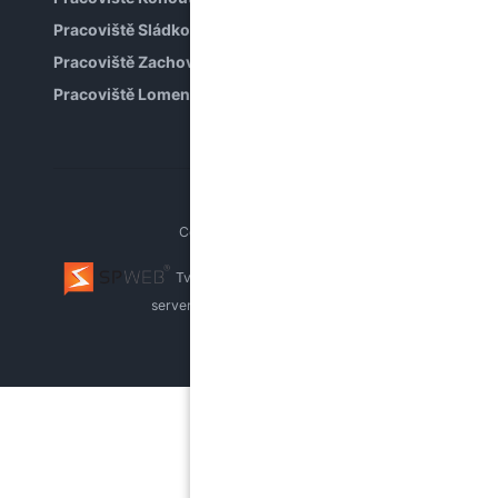
Pracoviště Sládkova
Pracoviště Zachova
Pracoviště Lomená
Copyright © PPP Brno
Tvorba webu Brno
webhosting, pronájem
serverů
whistleblowing systém