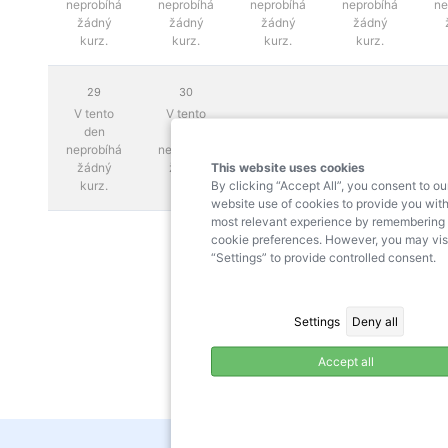
neprobíhá
neprobíhá
neprobíhá
neprobíhá
ne
žádný
žádný
žádný
žádný
kurz.
kurz.
kurz.
kurz.
29
30
V tento
V tento
den
den
neprobíhá
neprobíhá
This website uses cookies
žádný
žádný
By clicking “Accept All”, you consent to ou
kurz.
kurz.
website use of cookies to provide you with
most relevant experience by remembering
cookie preferences. However, you may vis
“Settings” to provide controlled consent.
Settings
Deny all
Accept all