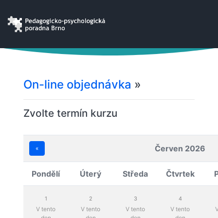
On-line objednávka
»
Zvolte termín kurzu
Červen 2026
«
Pondělí
Úterý
Středa
Čtvrtek
1
2
3
4
V tento
V tento
V tento
V tento
V
den
den
den
den