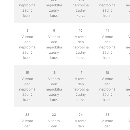
neprobíhá
neprobíhá
neprobíhá
neprobíhá
ne
žádný
žádný
žádný
žádný
kurz.
kurz.
kurz.
kurz.
8
9
10
11
V tento
V tento
V tento
V tento
V
den
den
den
den
neprobíhá
neprobíhá
neprobíhá
neprobíhá
ne
žádný
žádný
žádný
žádný
kurz.
kurz.
kurz.
kurz.
15
16
17
18
V tento
V tento
V tento
V tento
V
den
den
den
den
neprobíhá
neprobíhá
neprobíhá
neprobíhá
ne
žádný
žádný
žádný
žádný
kurz.
kurz.
kurz.
kurz.
22
23
24
25
V tento
V tento
V tento
V tento
V
den
den
den
den