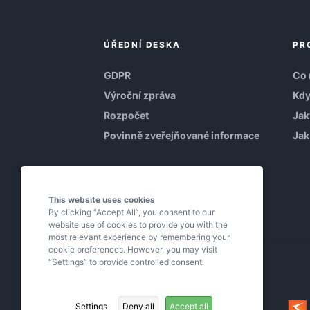
ÚŘEDNÍ DESKA
PR
GDPR
Co 
Výroční zpráva
Kdy
Rozpočet
Jak
Povinně zveřejňované informace
Jak
This website uses cookies
By clicking “Accept All”, you consent to our
website use of cookies to provide you with the
most relevant experience by remembering your
cookie preferences. However, you may visit
“Settings” to provide controlled consent.
Settings
Deny all
Accept all