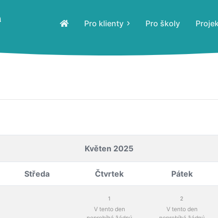
Pro klienty
Pro školy
Proje
Květen 2025
Středa
Čtvrtek
Pátek
1
2
V tento den
V tento den
neprobíhá žádný
neprobíhá žádný