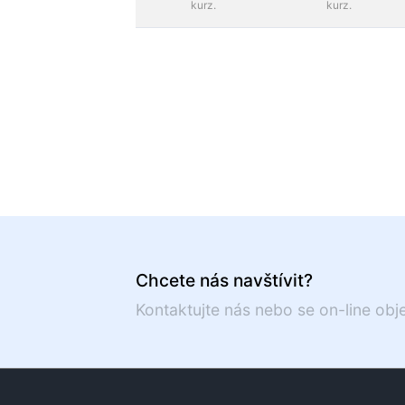
kurz.
kurz.
Chcete nás navštívit?
Kontaktujte nás nebo se on-line obj