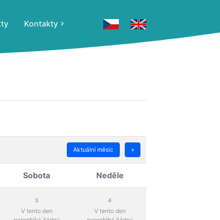
kty
Kontakty
Aktuální měsíc
»
Sobota
Neděle
3
4
V tento den
V tento den
neprobíhá žádný
neprobíhá žádný