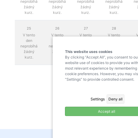
neprobíhá
neprobíhá
neprobíhá
neprobíhá
ne
žádný
žádný
žádný
žádný
kurz.
kurz.
kurz.
kurz.
25
26
27
28
V tento
V tento
V tento
V tento
V
den
den
den
den
neprobíhá
neprobíhá
neprobíhá
neprobíhá
ne
This website uses cookies
žádný
žádný
žádný
žádný
By clicking “Accept All”, you consent to ou
kurz.
kurz.
kurz.
kurz.
website use of cookies to provide you with
most relevant experience by remembering
cookie preferences. However, you may vis
“Settings” to provide controlled consent.
Settings
Deny all
Accept all