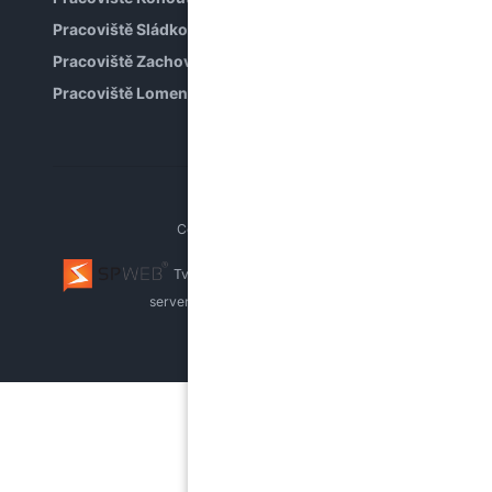
Pracoviště Sládkova
Pracoviště Zachova
Pracoviště Lomená
Copyright © PPP Brno
Tvorba webu Brno
webhosting, pronájem
serverů
whistleblowing systém