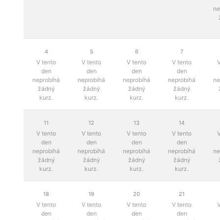
ne
4
5
6
7
V tento
V tento
V tento
V tento
V
den
den
den
den
neprobíhá
neprobíhá
neprobíhá
neprobíhá
ne
žádný
žádný
žádný
žádný
kurz.
kurz.
kurz.
kurz.
11
12
13
14
V tento
V tento
V tento
V tento
V
den
den
den
den
neprobíhá
neprobíhá
neprobíhá
neprobíhá
ne
žádný
žádný
žádný
žádný
kurz.
kurz.
kurz.
kurz.
18
19
20
21
V tento
V tento
V tento
V tento
V
den
den
den
den