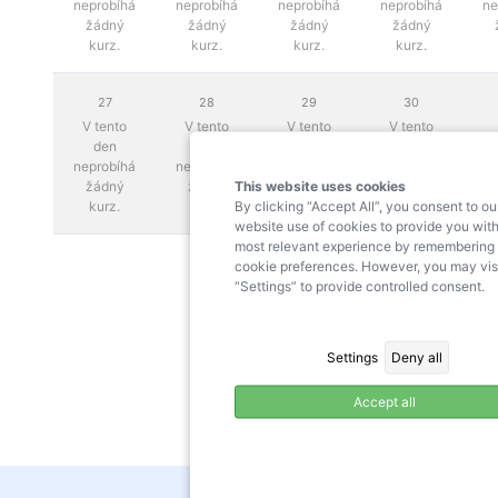
neprobíhá
neprobíhá
neprobíhá
neprobíhá
ne
žádný
žádný
žádný
žádný
kurz.
kurz.
kurz.
kurz.
27
28
29
30
V tento
V tento
V tento
V tento
den
den
den
den
neprobíhá
neprobíhá
neprobíhá
neprobíhá
This website uses cookies
žádný
žádný
žádný
žádný
By clicking “Accept All”, you consent to ou
kurz.
kurz.
kurz.
kurz.
website use of cookies to provide you with
most relevant experience by remembering
cookie preferences. However, you may vis
“Settings” to provide controlled consent.
Settings
Deny all
Accept all