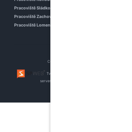
Pracoviště Sládkova
Pracoviště Zachova
Pracoviště Lomená
Copyright © PPP Brno
Tvorba webu Brno
webhosting, pronájem
serverů
whistleblowing systém