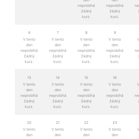
neprobíhá
neprobíhá
ne
žádný
žádný
kurz.
kurz.
6
7
8
9
V tento
V tento
V tento
V tento
V
den
den
den
den
neprobíhá
neprobíhá
neprobíhá
neprobíhá
ne
žádný
žádný
žádný
žádný
kurz.
kurz.
kurz.
kurz.
13
14
15
16
V tento
V tento
V tento
V tento
V
den
den
den
den
neprobíhá
neprobíhá
neprobíhá
neprobíhá
ne
žádný
žádný
žádný
žádný
kurz.
kurz.
kurz.
kurz.
20
21
22
23
V tento
V tento
V tento
V tento
V
den
den
den
den