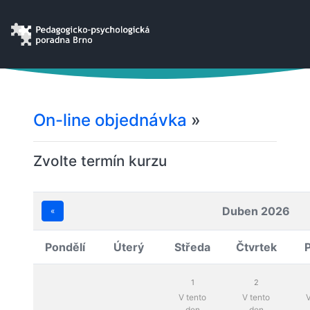
On-line objednávka
»
Zvolte termín kurzu
Duben 2026
«
Pondělí
Úterý
Středa
Čtvrtek
1
2
V tento
V tento
V
den
den