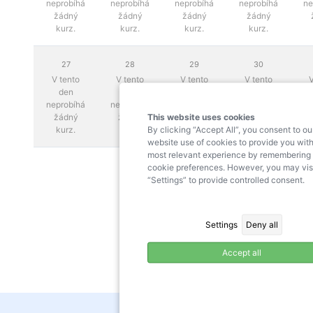
neprobíhá
neprobíhá
neprobíhá
neprobíhá
ne
žádný
žádný
žádný
žádný
kurz.
kurz.
kurz.
kurz.
27
28
29
30
V tento
V tento
V tento
V tento
V
den
den
den
den
neprobíhá
neprobíhá
neprobíhá
neprobíhá
ne
This website uses cookies
žádný
žádný
žádný
žádný
By clicking “Accept All”, you consent to ou
kurz.
kurz.
kurz.
kurz.
website use of cookies to provide you with
most relevant experience by remembering
cookie preferences. However, you may vis
“Settings” to provide controlled consent.
Settings
Deny all
Accept all