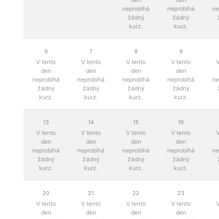
neprobíhá
neprobíhá
ne
žádný
žádný
kurz.
kurz.
6
7
8
9
V tento
V tento
V tento
V tento
V
den
den
den
den
neprobíhá
neprobíhá
neprobíhá
neprobíhá
ne
žádný
žádný
žádný
žádný
kurz.
kurz.
kurz.
kurz.
13
14
15
16
V tento
V tento
V tento
V tento
V
den
den
den
den
neprobíhá
neprobíhá
neprobíhá
neprobíhá
ne
žádný
žádný
žádný
žádný
kurz.
kurz.
kurz.
kurz.
20
21
22
23
V tento
V tento
V tento
V tento
V
den
den
den
den