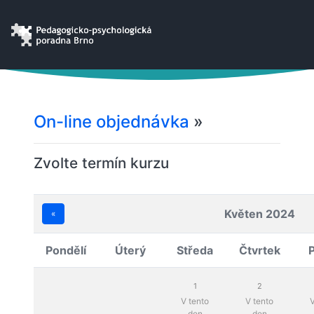
On-line objednávka
»
Zvolte termín kurzu
Květen 2024
«
Pondělí
Úterý
Středa
Čtvrtek
1
2
V tento
V tento
V
den
den