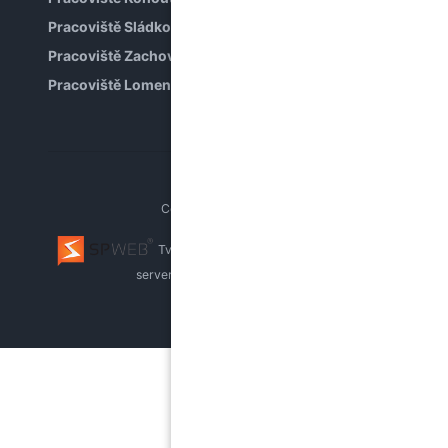
Pracoviště Sládkova
Pracoviště Zachova
Pracoviště Lomená
Copyright © PPP Brno
Tvorba webu Brno
webhosting, pronájem
serverů
whistleblowing systém