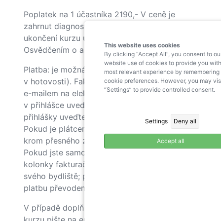
Poplatek na 1 účastníka 2190,- V ceně je
zahrnut diagnostický manuál, který bude po
ukončení kurzu účastníkům odeslán spolu s
This website uses cookies
Osvědčením o absolvování kurzu.
By clicking “Accept All”, you consent to ou
website use of cookies to provide you with
Platba: je možná pouze fakturou (nelze platit
most relevant experience by remembering
v hotovosti). Faktura přijde po zahájení kurzu
cookie preferences. However, you may vis
“Settings” to provide controlled consent.
e-mailem na elektronickou adresu, kterou jste
v přihlášce uvedli pro zaslání faktury. Do
přihlášky uveďte přesnou adresu plátce.
Settings
Deny all
Pokud je plátcem zaměstnavatel, uveďte
krom přesného znění fakturační adresy i IČ.
Accept all
Pokud jste samoplátce, IČ neuvádíte, do
kolonky fakturační adresa uvedete adresu
svého bydliště; po obdržení faktury proveďte
platbu převodem z účtu.
V případě doplňujících informací a přihlášek o
kurzu pište na email
kurzy@pppbrno.cz