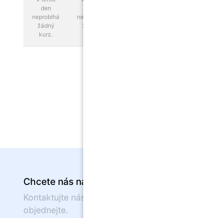
den
den
neprobíhá
neprobíhá
žádný
žádný
kurz.
kurz.
Chcete nás navštívit?
Kontaktujte nás nebo se on-line
objednejte.