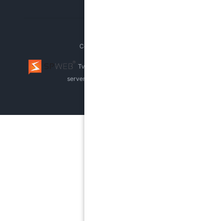
Copyright © PPP Brno
Tvorba webu Brno
webhosting, pronájem
serverů
whistleblowing systém