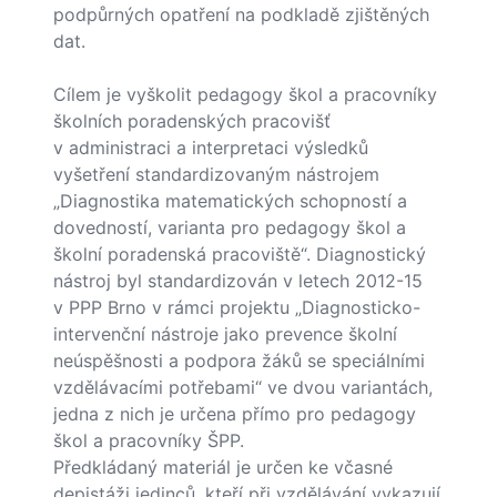
podpůrných opatření na podkladě zjištěných
dat.
Cílem je vyškolit pedagogy škol a pracovníky
školních poradenských pracovišť
v administraci a interpretaci výsledků
vyšetření standardizovaným nástrojem
„Diagnostika matematických schopností a
dovedností, varianta pro pedagogy škol a
školní poradenská pracoviště“. Diagnostický
nástroj byl standardizován v letech 2012-15
v PPP Brno v rámci projektu „Diagnosticko-
intervenční nástroje jako prevence školní
neúspěšnosti a podpora žáků se speciálními
vzdělávacími potřebami“ ve dvou variantách,
jedna z nich je určena přímo pro pedagogy
škol a pracovníky ŠPP.
Předkládaný materiál je určen ke včasné
depistáži jedinců, kteří při vzdělávání vykazují