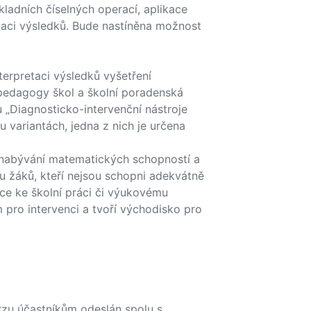
adních číselných operací, aplikace
etaci výsledků. Bude nastíněna možnost
terpretaci výsledků vyšetření
pedagogy škol a školní poradenská
u „Diagnosticko-intervenční nástroje
 variantách, jedna z nich je určena
ři nabývání matematických schopností a
u žáků, kteří nejsou schopni adekvátně
ace ke školní práci či výukovému
 pro intervenci a tvoří východisko pro
rzu účastníkům odeslán spolu s