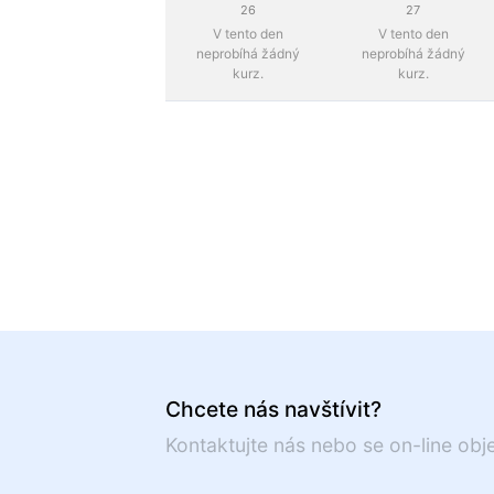
26
27
V tento den
V tento den
neprobíhá žádný
neprobíhá žádný
kurz.
kurz.
Chcete nás navštívit?
Kontaktujte nás nebo se on-line obj