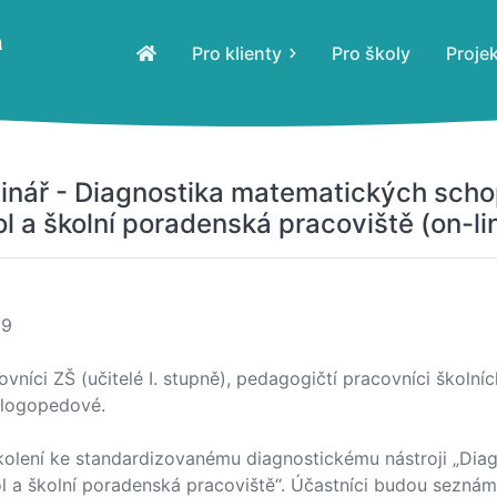
Pro klienty
Pro školy
Proje
nář - Diagnostika matematických schop
l a školní poradenská pracoviště (on-li
39
vníci ZŠ (učitelé I. stupně), pedagogičtí pracovníci školní
 logopedové.
olení ke standardizovanému diagnostickému nástroji „Dia
 a školní poradenská pracoviště“. Účastníci budou seznáme