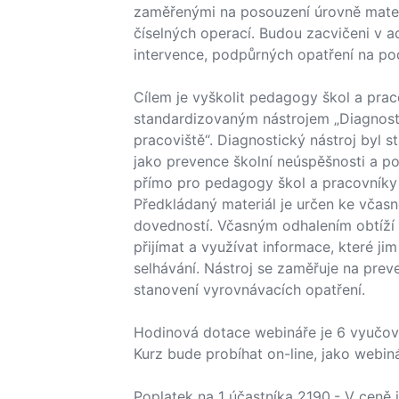
zaměřenými na posouzení úrovně matema
číselných operací. Budou zacvičeni v a
intervence, podpůrných opatření na pod
Cílem je vyškolit pedagogy škol a prac
standardizovaným nástrojem „Diagnost
pracoviště“. Diagnostický nástroj byl 
jako prevence školní neúspěšnosti a po
přímo pro pedagogy škol a pracovníky
Předkládaný materiál je určen ke včasn
dovedností. Včasným odhalením obtíží 
přijímat a využívat informace, které j
selhávání. Nástroj se zaměřuje na prev
stanovení vyrovnávacích opatření.
Hodinová dotace webináře je 6 vyučov
Kurz bude probíhat on-line, jako webin
Poplatek na 1 účastníka 2190,- V ceně 