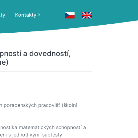
kty
Kontakty
ností a dovedností,
ne)
ch poradenských pracovišť (školní
gnostika matematických schopností a
ni s jednotlivými subtesty