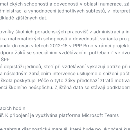
tických schopností a dovedností v oblasti numerace, zákl
dministraci a vyhodnocení jednotlivých subtestů, v interpr
kladě zjištěných dat.
ovníky školních poradenských pracovišť v administraci a in
ika matematických schopností a dovedností, varianta pro 
standardizován v letech 2012-15 v PPP Brno v rámci projekt
dpora žáků se speciálními vzdělávacími potřebami“ ve dvou
 ŠPP.
é depistáži jedinců, kteří při vzdělávání vykazují potíže p
a následným zahájením intervence usilujeme o snížení počt
im škola poskytuje. Péče o tyto žáky předchází ztrátě motiv
enci školního neúspěchu. Zjištěná data se stávají podkladem
acích hodin
ář. K připojení je využívána platforma Microsoft Teams
je zahrnut diagnostický manuál, který bude po ukončení ku