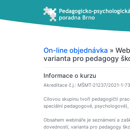
On-line objednávka
» Webi
varianta pro pedagogy ško
Informace o kurzu
Akreditace č.j.: MŠMT-21237/2021-1-7
Cílovou skupinu tvoří pedagogičtí praco
speciální pedagogové, psychologové),
Obsahem webináře je seznámení a zašk
dovedností, varianta pro pedagogy škol