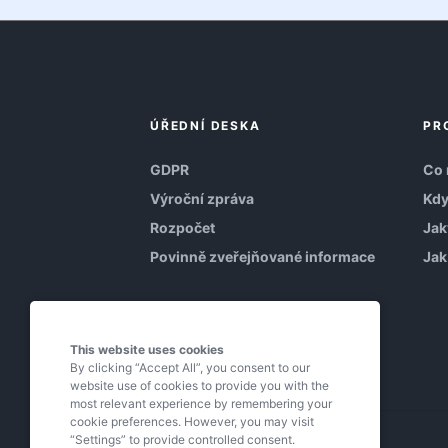
ÚŘEDNÍ DESKA
PR
GDPR
Co 
Výroční zpráva
Kdy
Rozpočet
Jak
Povinně zveřejňované informace
Jak
This website uses cookies
By clicking “Accept All”, you consent to our
website use of cookies to provide you with the
most relevant experience by remembering your
cookie preferences. However, you may visit
“Settings” to provide controlled consent.