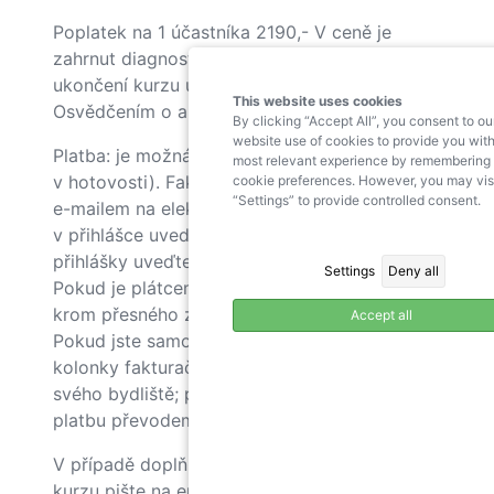
Poplatek na 1 účastníka 2190,- V ceně je
zahrnut diagnostický manuál, který bude po
ukončení kurzu účastníkům odeslán spolu s
This website uses cookies
Osvědčením o absolvování kurzu.
By clicking “Accept All”, you consent to ou
website use of cookies to provide you with
Platba: je možná pouze fakturou (nelze platit
most relevant experience by remembering
v hotovosti). Faktura přijde po zahájení kurzu
cookie preferences. However, you may vis
“Settings” to provide controlled consent.
e-mailem na elektronickou adresu, kterou jste
v přihlášce uvedli pro zaslání faktury. Do
přihlášky uveďte přesnou adresu plátce.
Settings
Deny all
Pokud je plátcem zaměstnavatel, uveďte
krom přesného znění fakturační adresy i IČ.
Accept all
Pokud jste samoplátce, IČ neuvádíte, do
kolonky fakturační adresa uvedete adresu
svého bydliště; po obdržení faktury proveďte
platbu převodem z účtu.
V případě doplňujících informací a přihlášek o
kurzu pište na email
kurzy@pppbrno.cz