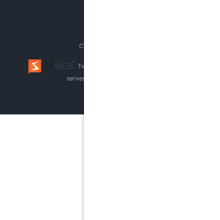
Copyright © PPP Brno
Tvorba webu Brno
webhosting, pronájem
serverů
whistleblowing systém