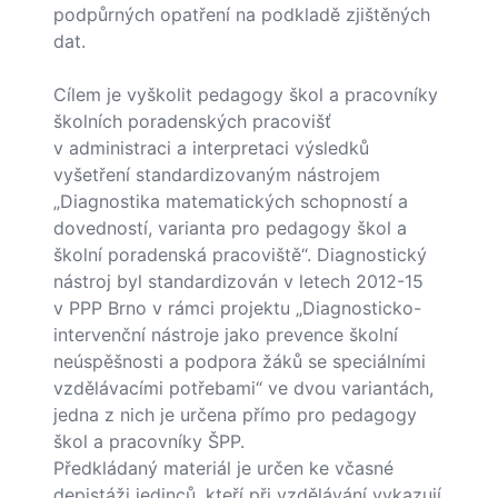
podpůrných opatření na podkladě zjištěných
dat.
Cílem je vyškolit pedagogy škol a pracovníky
školních poradenských pracovišť
v administraci a interpretaci výsledků
vyšetření standardizovaným nástrojem
„Diagnostika matematických schopností a
dovedností, varianta pro pedagogy škol a
školní poradenská pracoviště“. Diagnostický
nástroj byl standardizován v letech 2012-15
v PPP Brno v rámci projektu „Diagnosticko-
intervenční nástroje jako prevence školní
neúspěšnosti a podpora žáků se speciálními
vzdělávacími potřebami“ ve dvou variantách,
jedna z nich je určena přímo pro pedagogy
škol a pracovníky ŠPP.
Předkládaný materiál je určen ke včasné
depistáži jedinců, kteří při vzdělávání vykazují