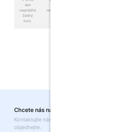
den
den
den
neprobíhá
neprobíhá
neprobíhá
žádný
žádný
žádný
kurz.
kurz.
kurz.
Chcete nás navštívit?
Kontaktujte nás nebo se on-line
objednejte.