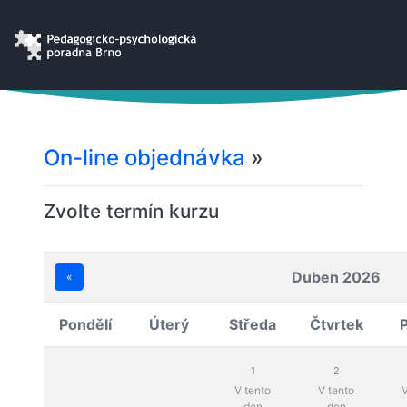
On-line objednávka
»
Zvolte termín kurzu
Duben 2026
«
Pondělí
Úterý
Středa
Čtvrtek
1
2
V tento
V tento
V
den
den