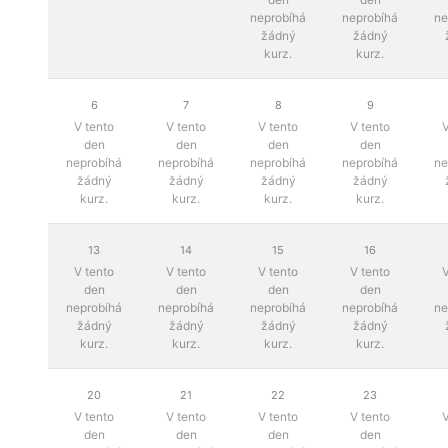
neprobíhá
neprobíhá
ne
žádný
žádný
kurz.
kurz.
6
7
8
9
V tento
V tento
V tento
V tento
V
den
den
den
den
neprobíhá
neprobíhá
neprobíhá
neprobíhá
ne
žádný
žádný
žádný
žádný
kurz.
kurz.
kurz.
kurz.
13
14
15
16
V tento
V tento
V tento
V tento
V
den
den
den
den
neprobíhá
neprobíhá
neprobíhá
neprobíhá
ne
žádný
žádný
žádný
žádný
kurz.
kurz.
kurz.
kurz.
20
21
22
23
V tento
V tento
V tento
V tento
V
den
den
den
den