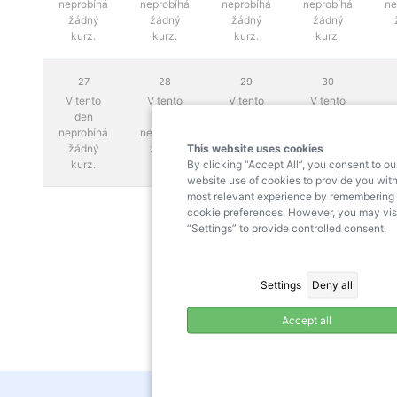
neprobíhá
neprobíhá
neprobíhá
neprobíhá
ne
žádný
žádný
žádný
žádný
kurz.
kurz.
kurz.
kurz.
27
28
29
30
V tento
V tento
V tento
V tento
den
den
den
den
neprobíhá
neprobíhá
neprobíhá
neprobíhá
This website uses cookies
žádný
žádný
žádný
žádný
By clicking “Accept All”, you consent to ou
kurz.
kurz.
kurz.
kurz.
website use of cookies to provide you with
most relevant experience by remembering
cookie preferences. However, you may vis
“Settings” to provide controlled consent.
Settings
Deny all
Accept all