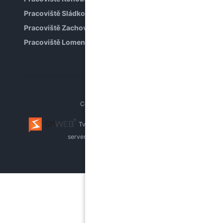
Pracoviště Sládkova
Pracoviště Zachova
Pracoviště Lomená
Copyright © PPP Brno
Tvorba webu Brno
webhosting, pronájem
serverů
whistleblowing systém