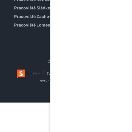
Pracoviště Sládkova
Pracoviště Zachova
Pracoviště Lomená
Copyright © PPP Brno
Tvorba webu Brno
webhosting, pronájem
serverů
whistleblowing systém