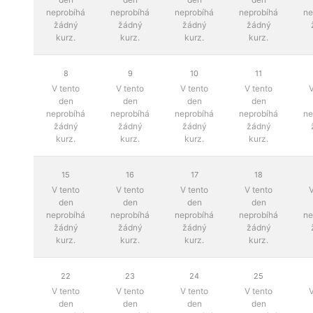
neprobíhá
neprobíhá
neprobíhá
neprobíhá
ne
žádný
žádný
žádný
žádný
kurz.
kurz.
kurz.
kurz.
8
9
10
11
V tento
V tento
V tento
V tento
V
den
den
den
den
neprobíhá
neprobíhá
neprobíhá
neprobíhá
ne
žádný
žádný
žádný
žádný
kurz.
kurz.
kurz.
kurz.
15
16
17
18
V tento
V tento
V tento
V tento
V
den
den
den
den
neprobíhá
neprobíhá
neprobíhá
neprobíhá
ne
žádný
žádný
žádný
žádný
kurz.
kurz.
kurz.
kurz.
22
23
24
25
V tento
V tento
V tento
V tento
V
den
den
den
den