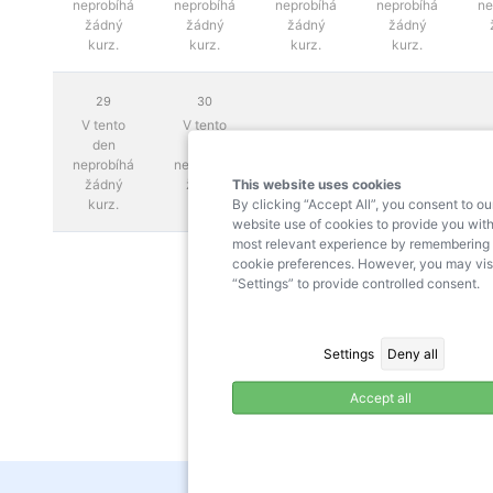
neprobíhá
neprobíhá
neprobíhá
neprobíhá
ne
žádný
žádný
žádný
žádný
kurz.
kurz.
kurz.
kurz.
29
30
V tento
V tento
den
den
neprobíhá
neprobíhá
This website uses cookies
žádný
žádný
By clicking “Accept All”, you consent to ou
kurz.
kurz.
website use of cookies to provide you with
most relevant experience by remembering
cookie preferences. However, you may vis
“Settings” to provide controlled consent.
Settings
Deny all
Accept all