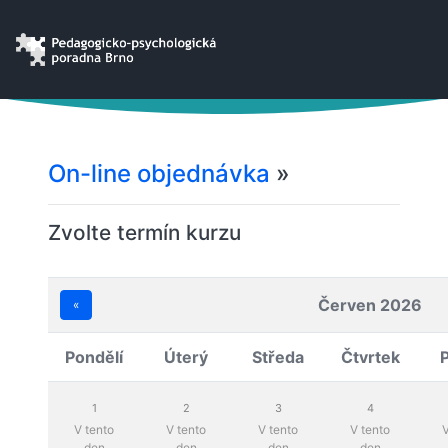
On-line objednávka
»
Zvolte termín kurzu
Červen 2026
«
Pondělí
Úterý
Středa
Čtvrtek
1
2
3
4
V tento
V tento
V tento
V tento
V
den
den
den
den